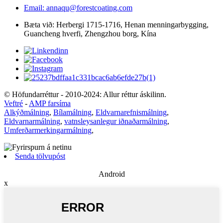
Email: annaqu@forestcoating.com
Bæta við: Herbergi 1715-1716, Henan menningarbygging,
Guancheng hverfi, Zhengzhou borg, Kína
© Höfundarréttur - 2010-2024: Allur réttur áskilinn.
Veftré
-
AMP farsíma
Alkýðmálning
,
Bílamálning
,
Eldvarnarefnismálning
,
Eldvarnarmálning
,
vatnsleysanlegur iðnaðarmálning
,
Umferðarmerkingarmálning
,
Senda tölvupóst
Android
x