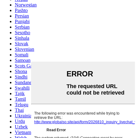
Norwegian
Pashto
Persian
Punjabi
Serbian
Sesotho
Sinhala
Slovak
Slovenian
Somali
Samoan
Scots Gaelic
Shona
Sindhi
Sundanese
Swahili
Tajik
Tamil
Telugu
Thai
Ukrainian
Urdu
Uzbek
Vietnamese
Welsh