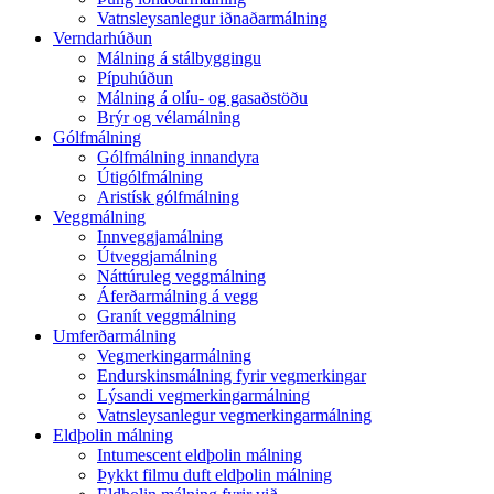
Vatnsleysanlegur iðnaðarmálning
Verndarhúðun
Málning á stálbyggingu
Pípuhúðun
Málning á olíu- og gasaðstöðu
Brýr og vélamálning
Gólfmálning
Gólfmálning innandyra
Útigólfmálning
Aristísk gólfmálning
Veggmálning
Innveggjamálning
Útveggjamálning
Náttúruleg veggmálning
Áferðarmálning á vegg
Granít veggmálning
Umferðarmálning
Vegmerkingarmálning
Endurskinsmálning fyrir vegmerkingar
Lýsandi vegmerkingarmálning
Vatnsleysanlegur vegmerkingarmálning
Eldþolin málning
Intumescent eldþolin málning
Þykkt filmu duft eldþolin málning