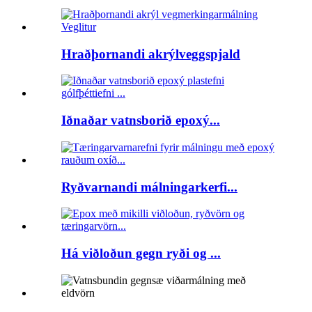
Hraðþornandi akrýlveggspjald
Iðnaðar vatnsborið epoxý...
Ryðvarnandi málningarkerfi...
Há viðloðun gegn ryði og ...