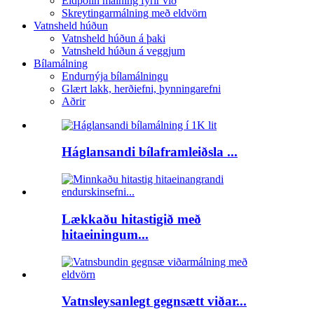
Eldþolin málning fyrir við
Skreytingarmálning með eldvörn
Vatnsheld húðun
Vatnsheld húðun á þaki
Vatnsheld húðun á veggjum
Bílamálning
Endurnýja bílamálningu
Glært lakk, herðiefni, þynningarefni
Aðrir
Háglansandi bílaframleiðsla ...
Lækkaðu hitastigið með
hitaeiningum...
Vatnsleysanlegt gegnsætt viðar...