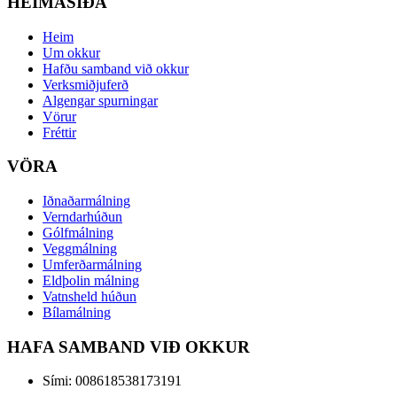
HEIMASÍÐA
Heim
Um okkur
Hafðu samband við okkur
Verksmiðjuferð
Algengar spurningar
Vörur
Fréttir
VÖRA
Iðnaðarmálning
Verndarhúðun
Gólfmálning
Veggmálning
Umferðarmálning
Eldþolin málning
Vatnsheld húðun
Bílamálning
HAFA SAMBAND VIÐ OKKUR
Sími: 008618538173191