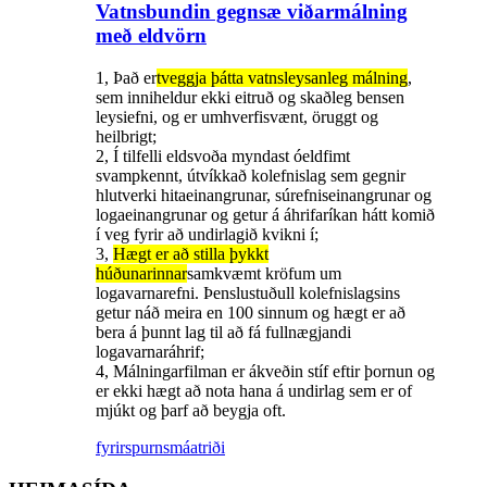
Vatnsbundin gegnsæ viðarmálning
með eldvörn
1, Það er
tveggja þátta vatnsleysanleg málning
,
sem inniheldur ekki eitruð og skaðleg bensen
leysiefni, og er umhverfisvænt, öruggt og
heilbrigt;
2, Í tilfelli eldsvoða myndast óeldfimt
svampkennt, útvíkkað kolefnislag sem gegnir
hlutverki hitaeinangrunar, súrefniseinangrunar og
logaeinangrunar og getur á áhrifaríkan hátt komið
í veg fyrir að undirlagið kvikni í;
3,
Hægt er að stilla þykkt
húðunarinnar
samkvæmt kröfum um
logavarnarefni. Þenslustuðull kolefnislagsins
getur náð meira en 100 sinnum og hægt er að
bera á þunnt lag til að fá fullnægjandi
logavarnaráhrif;
4, Málningarfilman er ákveðin stíf eftir þornun og
er ekki hægt að nota hana á undirlag sem er of
mjúkt og þarf að beygja oft.
fyrirspurn
smáatriði