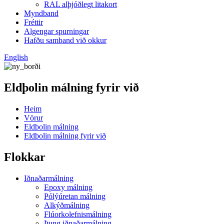
RAL alþjóðlegt litakort
Myndband
Fréttir
Algengar spurningar
Hafðu samband við okkur
English
Eldþolin málning fyrir við
Heim
Vörur
Eldþolin málning
Eldþolin málning fyrir við
Flokkar
Iðnaðarmálning
Epoxy málning
Pólýúretan málning
Alkýðmálning
Flúorkolefnismálning
Þung iðnaðarmálning