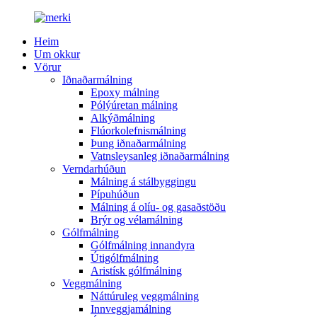
Heim
Um okkur
Vörur
Iðnaðarmálning
Epoxy málning
Pólýúretan málning
Alkýðmálning
Flúorkolefnismálning
Þung iðnaðarmálning
Vatnsleysanleg iðnaðarmálning
Verndarhúðun
Málning á stálbyggingu
Pípuhúðun
Málning á olíu- og gasaðstöðu
Brýr og vélamálning
Gólfmálning
Gólfmálning innandyra
Útigólfmálning
Aristísk gólfmálning
Veggmálning
Náttúruleg veggmálning
Innveggjamálning