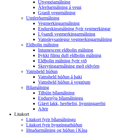
Útveggjamálning
Áferðarmálning á vegg
Granít veggmálning
Umferðarmálning
Vegmerkingarmálning
Endurskinsmálning fyrir vegmerkingar
Lýsandi vegmerkingarmálning
Vatnsleysanlegur vegmerkingarmálning
Eldþolin málning
Intumescent eldþolin málning
Þykkt filmu duft eldþolin málning
Eldþolin málning fyrir við
Skreytingarmálning með eldvörn
Vatnsheld húðun
Vatnsheld húðun á þaki
Vatnsheld húðun á veggjum
Bílamálning
Tilbúin bílamálning
Endurnýja bílamálningu
Glært lakk, herðiefni, þynningarefni
Aðrir
Litakort
Litakort fyrir bílamálningu
Litakort fyrir byggingarhúðun
Iðnaðarmálning og húðun í Kína