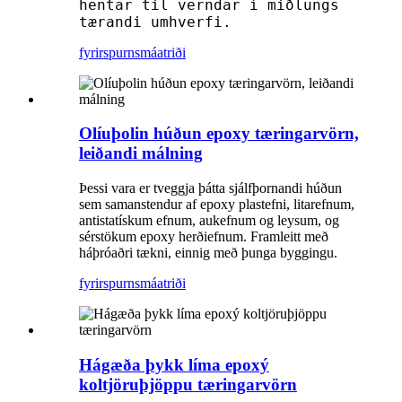
hentar til verndar í miðlungs
tærandi umhverfi.
fyrirspurn
smáatriði
Olíuþolin húðun epoxy tæringarvörn,
leiðandi málning
Þessi vara er tveggja þátta sjálfþornandi húðun
sem samanstendur af epoxy plastefni, litarefnum,
antistatískum efnum, aukefnum og leysum, og
sérstökum epoxy herðiefnum. Framleitt með
háþróaðri tækni, einnig með þunga byggingu.
fyrirspurn
smáatriði
Hágæða þykk líma epoxý
koltjöruþjöppu tæringarvörn