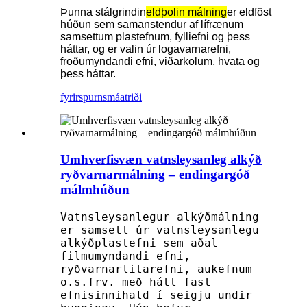
Þunna stálgrindin
eldþolin málning
er eldföst
húðun sem samanstendur af lífrænum
samsettum plastefnum, fylliefni og þess
háttar, og er valin úr logavarnarefni,
froðumyndandi efni, viðarkolum, hvata og
þess háttar.
fyrirspurn
smáatriði
Umhverfisvæn vatnsleysanleg alkýð
ryðvarnarmálning – endingargóð
málmhúðun
Vatnsleysanlegur alkýðmálning
er samsett úr vatnsleysanlegu
alkýðplastefni sem aðal
filmumyndandi efni,
ryðvarnarlitarefni, aukefnum
o.s.frv. með hátt fast
efnisinnihald í seigju undir