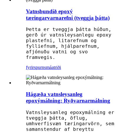
Vatnsbundið epoxý
tæringarvarnarefni (tveggja þátta)
Þetta er tveggja þátta húðun,
gerð úr vatnsleysanlegu epoxy
plastefni, litarefnum og
fylliefnum, hjálparefnum,
afjónuðu vatni og svo
framvegis.
fyrirspurn
smáatriði
Hágæða vatnsleysanleg
epoxýmálning: Ryðvarnarmálning
Vatnsleysanleg epoxymálning er
tveggja þátta, öflug,
umhverfisvæn tæringarvörn, sem
samanstendur af breyttu