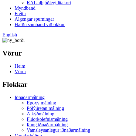
RAL alþjóðlegt litakort
Myndband
Fréttir
Algengar spurningar
Hafðu samband við okkur
English
Vörur
Heim
Vörur
Flokkar
Iðnaðarmálning
Epoxy málning
Pólýúretan málning
Alkýðmálning
Flúorkolefnismálning
Þung iðnaðarmálning
Vatnsleysanlegur iðnaðarmálning
Verndarhúðun