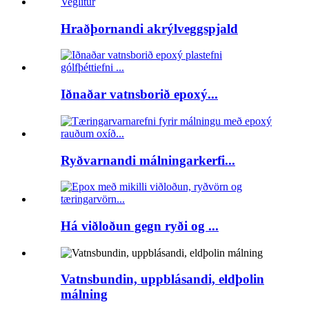
Hraðþornandi akrýlveggspjald
Iðnaðar vatnsborið epoxý...
Ryðvarnandi málningarkerfi...
Há viðloðun gegn ryði og ...
Vatnsbundin, uppblásandi, eldþolin
málning