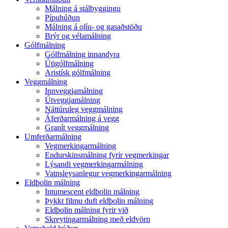
Málning á stálbyggingu
Pípuhúðun
Málning á olíu- og gasaðstöðu
Brýr og vélamálning
Gólfmálning
Gólfmálning innandyra
Útigólfmálning
Aristísk gólfmálning
Veggmálning
Innveggjamálning
Útveggjamálning
Náttúruleg veggmálning
Áferðarmálning á vegg
Granít veggmálning
Umferðarmálning
Vegmerkingarmálning
Endurskinsmálning fyrir vegmerkingar
Lýsandi vegmerkingarmálning
Vatnsleysanlegur vegmerkingarmálning
Eldþolin málning
Intumescent eldþolin málning
Þykkt filmu duft eldþolin málning
Eldþolin málning fyrir við
Skreytingarmálning með eldvörn