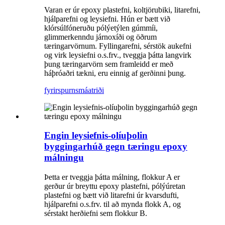
Varan er úr epoxy plastefni, koltjörubiki, litarefni,
hjálparefni og leysiefni. Hún er bætt við
klórsúlfóneruðu pólýetýlen gúmmíi,
glimmerkenndu járnoxíði og öðrum
tæringarvörnum. Fyllingarefni, sérstök aukefni
og virk leysiefni o.s.frv., tveggja þátta langvirk
þung tæringarvörn sem framleidd er með
háþróaðri tækni, eru einnig af gerðinni þung.
fyrirspurn
smáatriði
Engin leysiefnis-olíuþolin
byggingarhúð gegn tæringu epoxy
málningu
Þetta er tveggja þátta málning, flokkur A er
gerður úr breyttu epoxy plastefni, pólýúretan
plastefni og bætt við litarefni úr kvarsdufti,
hjálparefni o.s.frv. til að mynda flokk A, og
sérstakt herðiefni sem flokkur B.