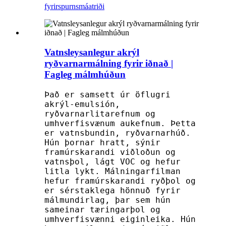
fyrirspurn
smáatriði
Vatnsleysanlegur akrýl
ryðvarnarmálning fyrir iðnað |
Fagleg málmhúðun
Það er samsett úr öflugri
akrýl-emulsión,
ryðvarnarlitarefnum og
umhverfisvænum aukefnum. Þetta
er vatnsbundin, ryðvarnarhúð.
Hún þornar hratt, sýnir
framúrskarandi viðloðun og
vatnsþol, lágt VOC og hefur
litla lykt. Málningarfilman
hefur framúrskarandi ryðþol og
er sérstaklega hönnuð fyrir
málmundirlag, þar sem hún
sameinar tæringarþol og
umhverfisvænni eiginleika. Hún