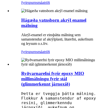
fyrirspurn
smáatriði
Hágæða vatnsborn akrýl enamel
málning
Akrýl-enamel er einsþátta málning sem
samanstendur af akrýlplasti, litarefni, aukefnum
og leysum o.s.frv.
fyrirspurn
smáatriði
Ryðvarnarefni fyrir epoxy MIO
millimálningu fyrir stál
(glimmerkennt járnoxíð)
Þetta er tveggja þátta málning.
Flokkur A samanstendur af epoxy
resíni, glimmerkenndu
járnoxíði, aukefnum og