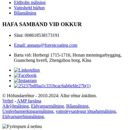
Eldþolin málning
Vatnsheld húðun
Bílamálning
HAFA SAMBAND VIÐ OKKUR
Sími: 008618538173191
Email: annaqu@forestcoating.com
Bæta við: Herbergi 1715-1716, Henan menningarbygging,
Guancheng hverfi, Zhengzhou borg, Kína
© Höfundarréttur - 2010-2024: Allur réttur áskilinn.
Veftré
-
AMP farsíma
Alkýðmálning
,
Eldvarnarmálning
,
Bílamálning
,
Umferðarmerkingarmálning
,
vatnsleysanlegur iðnaðarmálning
,
Eldvarnarefnismálning
,