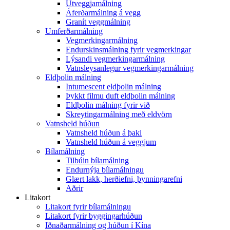
Útveggjamálning
Áferðarmálning á vegg
Granít veggmálning
Umferðarmálning
Vegmerkingarmálning
Endurskinsmálning fyrir vegmerkingar
Lýsandi vegmerkingarmálning
Vatnsleysanlegur vegmerkingarmálning
Eldþolin málning
Intumescent eldþolin málning
Þykkt filmu duft eldþolin málning
Eldþolin málning fyrir við
Skreytingarmálning með eldvörn
Vatnsheld húðun
Vatnsheld húðun á þaki
Vatnsheld húðun á veggjum
Bílamálning
Tilbúin bílamálning
Endurnýja bílamálningu
Glært lakk, herðiefni, þynningarefni
Aðrir
Litakort
Litakort fyrir bílamálningu
Litakort fyrir byggingarhúðun
Iðnaðarmálning og húðun í Kína