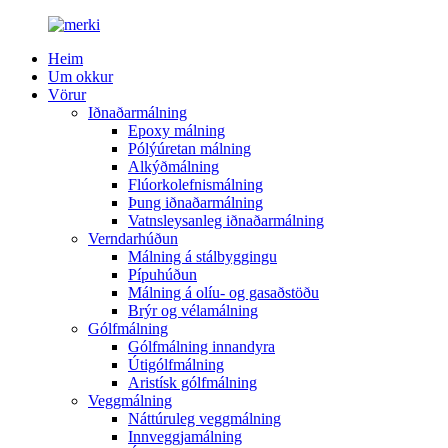
Heim
Um okkur
Vörur
Iðnaðarmálning
Epoxy málning
Pólýúretan málning
Alkýðmálning
Flúorkolefnismálning
Þung iðnaðarmálning
Vatnsleysanleg iðnaðarmálning
Verndarhúðun
Málning á stálbyggingu
Pípuhúðun
Málning á olíu- og gasaðstöðu
Brýr og vélamálning
Gólfmálning
Gólfmálning innandyra
Útigólfmálning
Aristísk gólfmálning
Veggmálning
Náttúruleg veggmálning
Innveggjamálning