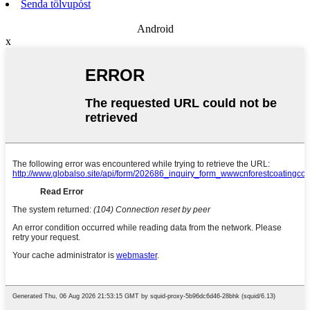
Senda tölvupóst
Android
x