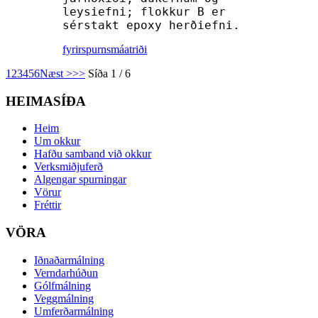
leysiefni; flokkur B er
sérstakt epoxy herðiefni.
fyrirspurn
smáatriði
1
2
3
4
5
6
Næst >
>>
Síða 1 / 6
HEIMASÍÐA
Heim
Um okkur
Hafðu samband við okkur
Verksmiðjuferð
Algengar spurningar
Vörur
Fréttir
VÖRA
Iðnaðarmálning
Verndarhúðun
Gólfmálning
Veggmálning
Umferðarmálning