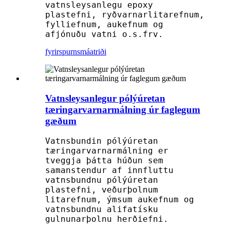
vatnsleysanlegu epoxy
plastefni, ryðvarnarlitarefnum,
fylliefnum, aukefnum og
afjónuðu vatni o.s.frv.
fyrirspurn
smáatriði
Vatnsleysanlegur pólýúretan
tæringarvarnarmálning úr faglegum
gæðum
Vatnsbundin pólýúretan
tæringarvarnarmálning er
tveggja þátta húðun sem
samanstendur af innfluttu
vatnsbundnu pólýúretan
plastefni, veðurþolnum
litarefnum, ýmsum aukefnum og
vatnsbundnu alifatísku
gulnunarþolnu herðiefni.