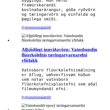
byggingu. Hún hefur
framúrskarandi
kostnaðarárangur, góða ryðvörn
og tæringarvörn og einfalda og
þægilega smíði.
fyrirspurn
smáatriði
Alþjóðlegt innviðavörn: Vatnsbundin
flúorkolefnis tæringarvarnarefni
yfirlakk
Vatnsborn flúorkolefnismálning
er öflug, umhverfisvæn húðun
sem notar vatnsborn
flúorkolefnisplastefni sem aðal
filmumyndandi efni.
fyrirspurn
smáatriði