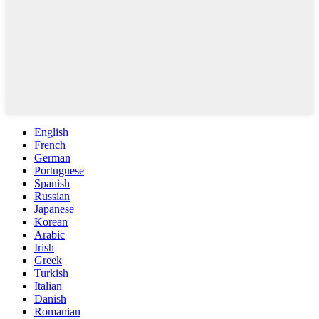
English
French
German
Portuguese
Spanish
Russian
Japanese
Korean
Arabic
Irish
Greek
Turkish
Italian
Danish
Romanian