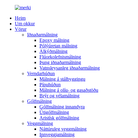
Heim
Um okkur
Vörur
Iðnaðarmálning
Epoxy málning
Pólýúretan málning
Alkýðmálning
Flúorkolefnismálning
Þung iðnaðarmálning
Vatnsleysanleg iðnaðarmálning
Verndarhúðun
Málning á stálbyggingu
Pípuhúðun
Málning á olíu- og gasaðstöðu
Brýr og vélamálning
Gólfmálning
Gólfmálning innandyra
Útigólfmálning
Aristísk gólfmálning
Veggmálning
Náttúruleg veggmálning
Innveggjamálning