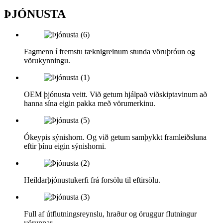
ÞJÓNUSTA
Fagmenn í fremstu tæknigreinum stunda vöruþróun og
vörukynningu.
OEM þjónusta veitt. Við getum hjálpað viðskiptavinum að
hanna sína eigin pakka með vörumerkinu.
Ókeypis sýnishorn. Og við getum samþykkt framleiðsluna
eftir þínu eigin sýnishorni.
Heildarþjónustukerfi frá forsölu til eftirsölu.
Full af útflutningsreynslu, hraður og öruggur flutningur
vörunnar.