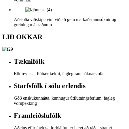
Aðstoða viðskiptavini við að gera markaðsrannsóknir og
greiningar á staðnum
LIÐ OKKAR
Tæknifólk
Rík reynsla, frábær tækni, fagleg rannsóknarstofa
Starfsfólk í sölu erlendis
Góð enskukunnátta, kunnugur útflutningsferlum, fagleg
vöruþekking
Framleiðslufólk
Aðeins eftir faglega forþjálfun er hægt að ráða, strangt