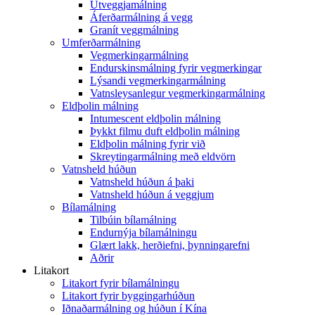
Útveggjamálning
Áferðarmálning á vegg
Granít veggmálning
Umferðarmálning
Vegmerkingarmálning
Endurskinsmálning fyrir vegmerkingar
Lýsandi vegmerkingarmálning
Vatnsleysanlegur vegmerkingarmálning
Eldþolin málning
Intumescent eldþolin málning
Þykkt filmu duft eldþolin málning
Eldþolin málning fyrir við
Skreytingarmálning með eldvörn
Vatnsheld húðun
Vatnsheld húðun á þaki
Vatnsheld húðun á veggjum
Bílamálning
Tilbúin bílamálning
Endurnýja bílamálningu
Glært lakk, herðiefni, þynningarefni
Aðrir
Litakort
Litakort fyrir bílamálningu
Litakort fyrir byggingarhúðun
Iðnaðarmálning og húðun í Kína