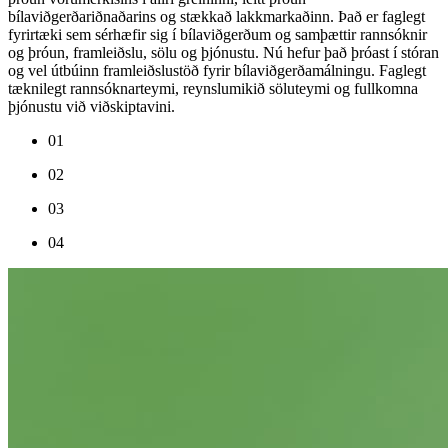
bílaviðgerðariðnaðarins og stækkað lakkmarkaðinn. Það er faglegt
fyrirtæki sem sérhæfir sig í bílaviðgerðum og samþættir rannsóknir
og þróun, framleiðslu, sölu og þjónustu. Nú hefur það þróast í stóran
og vel útbúinn framleiðslustöð fyrir bílaviðgerðamálningu. Faglegt
tæknilegt rannsóknarteymi, reynslumikið söluteymi og fullkomna
þjónustu við viðskiptavini.
01
02
03
04