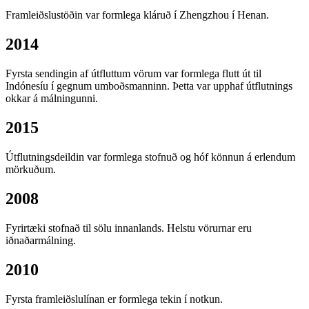
Framleiðslustöðin var formlega kláruð í Zhengzhou í Henan.
2014
Fyrsta sendingin af útfluttum vörum var formlega flutt út til
Indónesíu í gegnum umboðsmanninn. Þetta var upphaf útflutnings
okkar á málningunni.
2015
Útflutningsdeildin var formlega stofnuð og hóf könnun á erlendum
mörkuðum.
2008
Fyrirtæki stofnað til sölu innanlands. Helstu vörurnar eru
iðnaðarmálning.
2010
Fyrsta framleiðslulínan er formlega tekin í notkun.