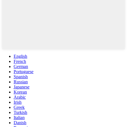
English
French
German
Portuguese
Spanish
Russian
Japanese
Korean
Arabic
Irish
Greek
Turkish
Italian
Danish