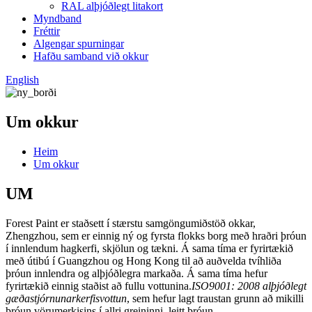
RAL alþjóðlegt litakort
Myndband
Fréttir
Algengar spurningar
Hafðu samband við okkur
English
Um okkur
Heim
Um okkur
UM
Forest Paint er staðsett í stærstu samgöngumiðstöð okkar,
Zhengzhou, sem er einnig ný og fyrsta flokks borg með hraðri þróun
í innlendum hagkerfi, skjölun og tækni. Á sama tíma er fyrirtækið
með útibú í Guangzhou og Hong Kong til að auðvelda tvíhliða
þróun innlendra og alþjóðlegra markaða. Á sama tíma hefur
fyrirtækið einnig staðist að fullu vottunina.
ISO9001: 2008 alþjóðlegt
gæðastjórnunarkerfisvottun
, sem hefur lagt traustan grunn að mikilli
þróun vörumerkisins í allri greininni, leitt þróun