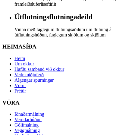
framleiðsluferliseftirlit
Útflutningsflutningadeild
Vinna með faglegum flutningsaðilum um flutning á
útflutningshúðun, faglegum skjölum og skjölum
HEIMASÍÐA
Heim
Um okkur
Hafðu samband við okkur
Verksmiðjuferð
Algengar spurningar
Vörur
Fréttir
VÖRA
Iðnaðarmálning
Verndarhúðun
Gólfmálning
Veggmálning