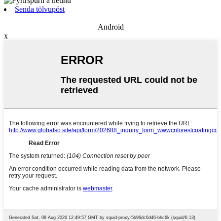
Senda tölvupóst
Android
x