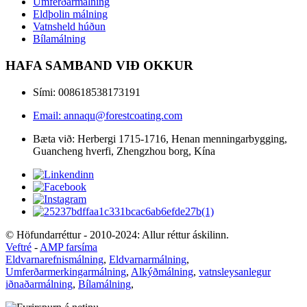
Umferðarmálning
Eldþolin málning
Vatnsheld húðun
Bílamálning
HAFA SAMBAND VIÐ OKKUR
Sími: 008618538173191
Email: annaqu@forestcoating.com
Bæta við: Herbergi 1715-1716, Henan menningarbygging,
Guancheng hverfi, Zhengzhou borg, Kína
© Höfundarréttur - 2010-2024: Allur réttur áskilinn.
Veftré
-
AMP farsíma
Eldvarnarefnismálning
,
Eldvarnarmálning
,
Umferðarmerkingarmálning
,
Alkýðmálning
,
vatnsleysanlegur
iðnaðarmálning
,
Bílamálning
,