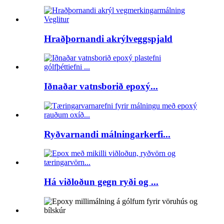
Hraðþornandi akrýlveggspjald
Iðnaðar vatnsborið epoxý...
Ryðvarnandi málningarkerfi...
Há viðloðun gegn ryði og ...