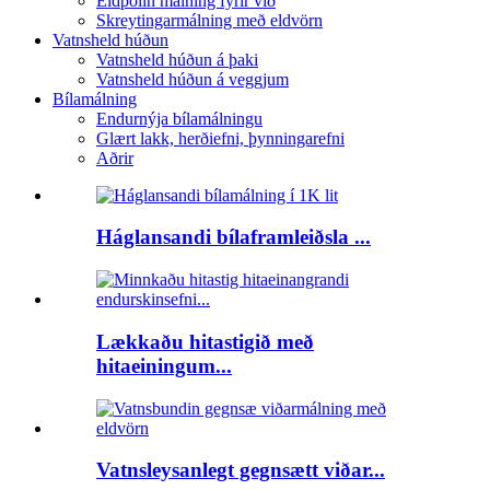
Eldþolin málning fyrir við
Skreytingarmálning með eldvörn
Vatnsheld húðun
Vatnsheld húðun á þaki
Vatnsheld húðun á veggjum
Bílamálning
Endurnýja bílamálningu
Glært lakk, herðiefni, þynningarefni
Aðrir
Háglansandi bílaframleiðsla ...
Lækkaðu hitastigið með
hitaeiningum...
Vatnsleysanlegt gegnsætt viðar...