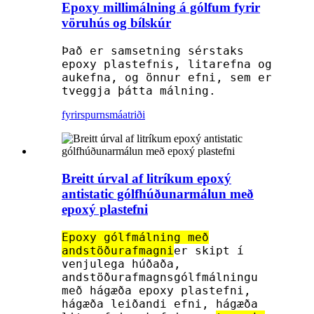
Epoxy millimálning á gólfum fyrir
vöruhús og bílskúr
Það er samsetning sérstaks
epoxy plastefnis, litarefna og
aukefna, og önnur efni, sem er
tveggja þátta málning.
fyrirspurn
smáatriði
Breitt úrval af litríkum epoxý
antistatic gólfhúðunarmálun með
epoxý plastefni
Epoxy gólfmálning með
andstöðurafmagni
er skipt í
venjulega húðaða,
andstöðurafmagnsgólfmálningu
með hágæða epoxy plastefni,
hágæða leiðandi efni, hágæða