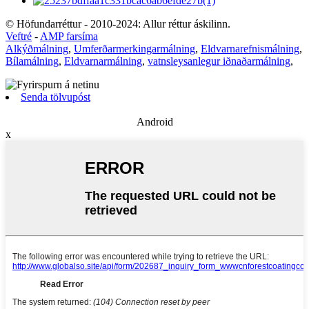
© Höfundarréttur - 2010-2024: Allur réttur áskilinn.
Veftré
-
AMP farsíma
Alkýðmálning
,
Umferðarmerkingarmálning
,
Eldvarnarefnismálning
,
Bílamálning
,
Eldvarnarmálning
,
vatnsleysanlegur iðnaðarmálning
,
Senda tölvupóst
Android
x