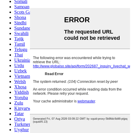
Somali
Samoan
Scots Gaelic
Shona
Sindhi
Sundanese
Swahili
Tajik
Tamil
Telugu
Thai
Ukrainian
Urdu
Uzbek
Vietnamese
Welsh
Xhosa
Yiddish
Yoruba
Zulu
Kinyarwanda
Tatar
Oriya
Turkmen
Uyghur