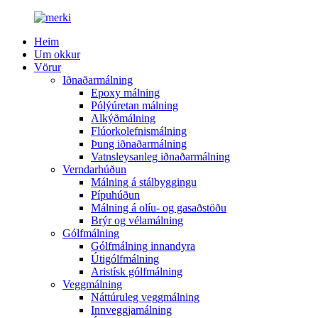
Heim
Um okkur
Vörur
Iðnaðarmálning
Epoxy málning
Pólýúretan málning
Alkýðmálning
Flúorkolefnismálning
Þung iðnaðarmálning
Vatnsleysanleg iðnaðarmálning
Verndarhúðun
Málning á stálbyggingu
Pípuhúðun
Málning á olíu- og gasaðstöðu
Brýr og vélamálning
Gólfmálning
Gólfmálning innandyra
Útigólfmálning
Aristísk gólfmálning
Veggmálning
Náttúruleg veggmálning
Innveggjamálning