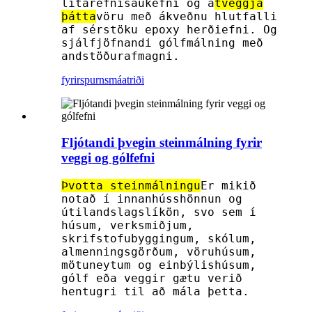
litarefnisaukefni og a
tveggja
þátta
vöru með ákveðnu hlutfalli
af sérstöku epoxy herðiefni. Og
sjálfjöfnandi gólfmálning með
andstöðurafmagni.
fyrirspurn
smáatriði
Fljótandi þvegin steinmálning fyrir
veggi og gólfefni
Þvotta steinmálningu
Er mikið
notað í innanhússhönnun og
útilandslagslíkön, svo sem í
húsum, verksmiðjum,
skrifstofubyggingum, skólum,
almenningsgörðum, vöruhúsum,
mötuneytum og einbýlishúsum,
gólf eða veggir gætu verið
hentugri til að mála þetta.