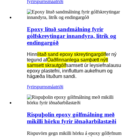
fyrirspurn
smáatriði
Epoxy lituð sandmálning fyrir
gólfskreytingar innandyra, litrík og
endingargóð
Hinn
litað sand epoxy skreytingargólf
er ný
tegund af
Óaðfinnanlega samþætt nýtt
samsett skrautgólf
samsett úr leysiefnalausu
epoxy plastefni, innfluttum aukefnum og
hágæða lituðum sandi.
fyrirspurn
smáatriði
Rispuþolin epoxy gólfmálning með
mikilli hörku fyrir iðnaðarbílastæði
Rispuvörn gegn mikilli hörku á epoxy gólfefnum