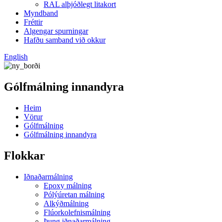
RAL alþjóðlegt litakort
Myndband
Fréttir
Algengar spurningar
Hafðu samband við okkur
English
Gólfmálning innandyra
Heim
Vörur
Gólfmálning
Gólfmálning innandyra
Flokkar
Iðnaðarmálning
Epoxy málning
Pólýúretan málning
Alkýðmálning
Flúorkolefnismálning
Þung iðnaðarmálning