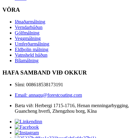
VÖRA
Iðnaðarmálning
Verndarhúðun
Gólfmálning
Veggmálning
Umferðarmálning
Eldþolin málning
Vatnsheld húðun
Bílamálning
HAFA SAMBAND VIÐ OKKUR
Sími: 008618538173191
Email: annaqu@forestcoating.com
Bæta við: Herbergi 1715-1716, Henan menningarbygging,
Guancheng hverfi, Zhengzhou borg, Kína