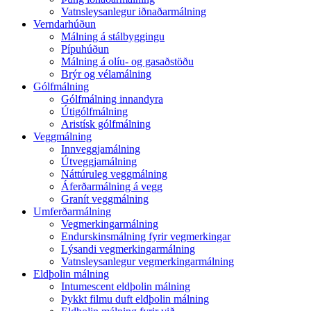
Vatnsleysanlegur iðnaðarmálning
Verndarhúðun
Málning á stálbyggingu
Pípuhúðun
Málning á olíu- og gasaðstöðu
Brýr og vélamálning
Gólfmálning
Gólfmálning innandyra
Útigólfmálning
Aristísk gólfmálning
Veggmálning
Innveggjamálning
Útveggjamálning
Náttúruleg veggmálning
Áferðarmálning á vegg
Granít veggmálning
Umferðarmálning
Vegmerkingarmálning
Endurskinsmálning fyrir vegmerkingar
Lýsandi vegmerkingarmálning
Vatnsleysanlegur vegmerkingarmálning
Eldþolin málning
Intumescent eldþolin málning
Þykkt filmu duft eldþolin málning