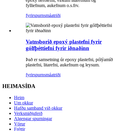
epoxy herðiefni, virkum litarefnum og
fylliefnum, aukefnum o.s.frv.
fyrirspurn
smáatriði
Vatnsborið epoxý plastefni fyrir
gólfþéttiefni fyrir iðnaðinn
Það er samsetning úr epoxy plastefni, pólýamíð
plastefni, litarefni, aukefnum og leysum.
fyrirspurn
smáatriði
HEIMASÍÐA
Heim
Um okkur
Hafðu samband við okkur
Verksmiðjuferð
Algengar spurningar
Vörur
Fréttir