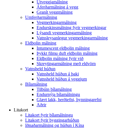
Útveggjamálning
Áferðarmálning á vegg
Granít veggmálning
Umferðarmálning
Vegmerkingarmálning
Endurskinsmálning fyrir vegmerkingar
Lýsandi vegmerkingarmálning
Vatnsleysanlegur vegmerkingarmálning
Eldþolin málning
Intumescent eldþolin málning
Þykkt filmu duft eldþolin málning
Eldþolin málning fyrir við
Skreytingarmálning með eldvörn
Vatnsheld húðun
Vatnsheld húðun á þaki
Vatnsheld húðun á veggjum
Bílamálning
Tilbúin bílamálning
Endurnýja bílamálningu
Glært lakk, herðiefni, þynningarefni
Aðrir
Litakort
Litakort fyrir bílamálningu
Litakort fyrir byggingarhúðun
Iðnaðarmálning og húðun í Kína