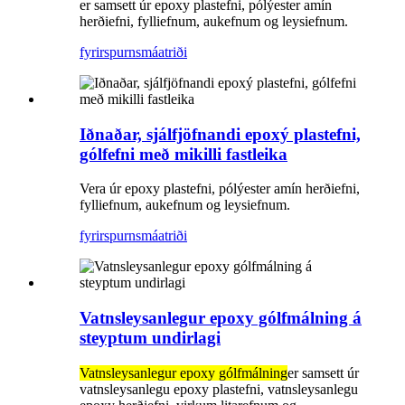
er samsett úr epoxy plastefni, pólýester amín
herðiefni, fylliefnum, aukefnum og leysiefnum.
fyrirspurn
smáatriði
Iðnaðar, sjálfjöfnandi epoxý plastefni,
gólfefni með mikilli fastleika
Vera úr epoxy plastefni, pólýester amín herðiefni,
fylliefnum, aukefnum og leysiefnum.
fyrirspurn
smáatriði
Vatnsleysanlegur epoxy gólfmálning á
steyptum undirlagi
Vatnsleysanlegur epoxy gólfmálning
er samsett úr
vatnsleysanlegu epoxy plastefni, vatnsleysanlegu