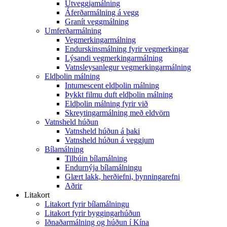
Útveggjamálning
Áferðarmálning á vegg
Granít veggmálning
Umferðarmálning
Vegmerkingarmálning
Endurskinsmálning fyrir vegmerkingar
Lýsandi vegmerkingarmálning
Vatnsleysanlegur vegmerkingarmálning
Eldþolin málning
Intumescent eldþolin málning
Þykkt filmu duft eldþolin málning
Eldþolin málning fyrir við
Skreytingarmálning með eldvörn
Vatnsheld húðun
Vatnsheld húðun á þaki
Vatnsheld húðun á veggjum
Bílamálning
Tilbúin bílamálning
Endurnýja bílamálningu
Glært lakk, herðiefni, þynningarefni
Aðrir
Litakort
Litakort fyrir bílamálningu
Litakort fyrir byggingarhúðun
Iðnaðarmálning og húðun í Kína