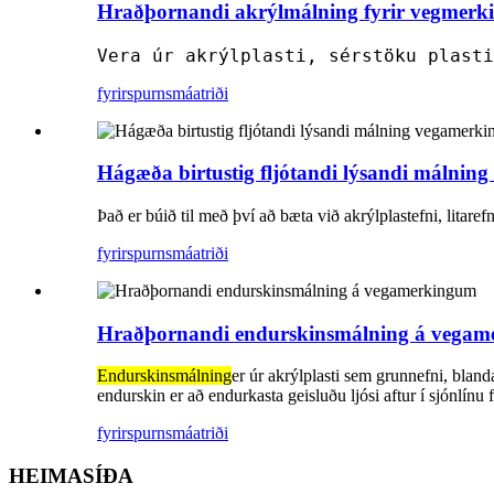
Hraðþornandi akrýlmálning fyrir vegmerkin
Vera úr akrýlplasti, sérstöku plasti
fyrirspurn
smáatriði
Hágæða birtustig fljótandi lýsandi málnin
Það er búið til með því að bæta við akrýlplastefni, litaref
fyrirspurn
smáatriði
Hraðþornandi endurskinsmálning á vega
Endurskinsmálning
er úr akrýlplasti sem grunnefni, bland
endurskin er að endurkasta geisluðu ljósi aftur í sjónlínu f
fyrirspurn
smáatriði
HEIMASÍÐA