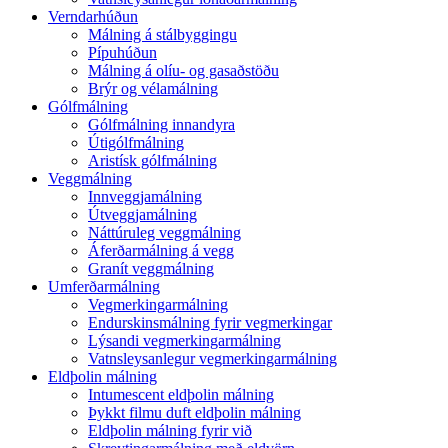
Verndarhúðun
Málning á stálbyggingu
Pípuhúðun
Málning á olíu- og gasaðstöðu
Brýr og vélamálning
Gólfmálning
Gólfmálning innandyra
Útigólfmálning
Aristísk gólfmálning
Veggmálning
Innveggjamálning
Útveggjamálning
Náttúruleg veggmálning
Áferðarmálning á vegg
Granít veggmálning
Umferðarmálning
Vegmerkingarmálning
Endurskinsmálning fyrir vegmerkingar
Lýsandi vegmerkingarmálning
Vatnsleysanlegur vegmerkingarmálning
Eldþolin málning
Intumescent eldþolin málning
Þykkt filmu duft eldþolin málning
Eldþolin málning fyrir við