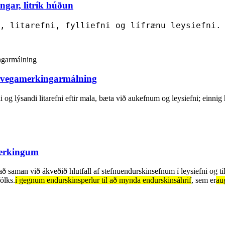
gar, litrík húðun
, litarefni, fylliefni og lífrænu leysiefni.
g vegamerkingarmálning
ni og lýsandi litarefni eftir mala, bæta við aukefnum og leysiefni; einnig
merkingum
að saman við ákveðið hlutfall af stefnuendurskinsefnum í leysiefni og ti
ólks.
í gegnum endurskinsperlur til að mynda endurskinsáhrif
, sem er
au