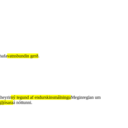
 hafa
vatnsbundin gerð
.
lheyrir
ný tegund af endurskinsmálningu
Meginreglan um
gljósara
á nóttunni.