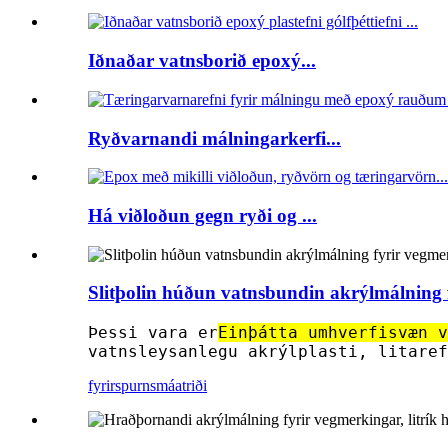
Iðnaðar vatnsborið epoxý...
Ryðvarnandi málningarkerfi...
Há viðloðun gegn ryði og ...
Slitþolin húðun vatnsbundin akrýlmálning 
Þessi vara er
Einþátta umhverfisvæn v
vatnsleysanlegu akrýlplasti, litaref
fyrirspurn
smáatriði