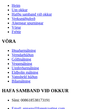
Heim
Um okkur
Hafðu samband við okkur
Verksmiðjuferð
Algengar spurningar
Vörur
Fréttir
VÖRA
Iðnaðarmálning
Verndarhúðun
Gólfmálning
Veggmálning
Umferðarmálning
Eldþolin málning
Vatnsheld húðun
Bílamálning
HAFA SAMBAND VIÐ OKKUR
Sími: 008618538173191
Email: annaqu@forestcoating.com