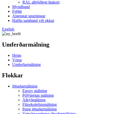
RAL alþjóðlegt litakort
Myndband
Fréttir
Algengar spurningar
Hafðu samband við okkur
English
Umferðarmálning
Heim
Vörur
Umferðarmálning
Flokkar
Iðnaðarmálning
Epoxy málning
Pólýúretan málning
Alkýðmálning
Flúorkolefnismálning
Þung iðnaðarmálning
Vatnsleysanlegur iðnaðarmálning