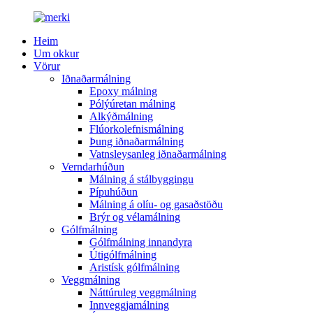
Heim
Um okkur
Vörur
Iðnaðarmálning
Epoxy málning
Pólýúretan málning
Alkýðmálning
Flúorkolefnismálning
Þung iðnaðarmálning
Vatnsleysanleg iðnaðarmálning
Verndarhúðun
Málning á stálbyggingu
Pípuhúðun
Málning á olíu- og gasaðstöðu
Brýr og vélamálning
Gólfmálning
Gólfmálning innandyra
Útigólfmálning
Aristísk gólfmálning
Veggmálning
Náttúruleg veggmálning
Innveggjamálning