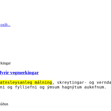
fyrir vegmerkingar
atnsleysanleg málning
, skreytingar- og vernd
ni og fylliefni og ýmsum hagnýtum aukefnum.