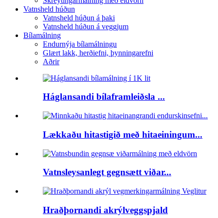
Skreytingarmálning með eldvörn
Vatnsheld húðun
Vatnsheld húðun á þaki
Vatnsheld húðun á veggjum
Bílamálning
Endurnýja bílamálningu
Glært lakk, herðiefni, þynningarefni
Aðrir
Háglansandi bílaframleiðsla ...
Lækkaðu hitastigið með hitaeiningum...
Vatnsleysanlegt gegnsætt viðar...
Hraðþornandi akrýlveggspjald