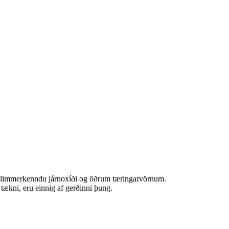
íi, glimmerkenndu járnoxíði og öðrum tæringarvörnum.
 tækni, eru einnig af gerðinni þung.