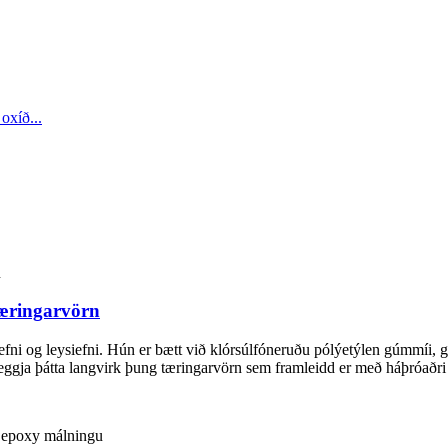
æringarvörn
álparefni og leysiefni. Hún er bætt við klórsúlfóneruðu pólýetýlen gúmm
 tveggja þátta langvirk þung tæringarvörn sem framleidd er með háþróaðri