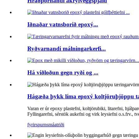
Hraðþornandi akrýlveggspjald
Iðnaðar vatnsborið epoxý...
Ryðvarnandi málningarkerfi...
Há viðloðun gegn ryði og ...
Hágæða þykk líma epoxý koltjöruþjöppu t
Varan er úr epoxy plastefni, koltjörubiki, litarefni, hj
Fyllingarefni, sérstök aukefni og virk leysiefni o.s.frv.,
fyrirspurn
smáatriði