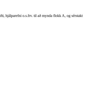
ti, hjálparefni o.s.frv. til að mynda flokk A, og sérstakt