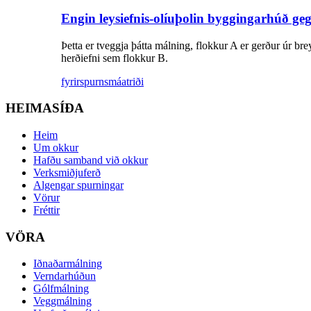
Engin leysiefnis-olíuþolin byggingarhúð g
Þetta er tveggja þátta málning, flokkur A er gerður úr brey
herðiefni sem flokkur B.
fyrirspurn
smáatriði
HEIMASÍÐA
Heim
Um okkur
Hafðu samband við okkur
Verksmiðjuferð
Algengar spurningar
Vörur
Fréttir
VÖRA
Iðnaðarmálning
Verndarhúðun
Gólfmálning
Veggmálning