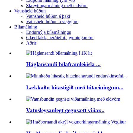
Eldþolin málning fyrir við
Skreytingarmálning með eldvörn
Vatnsheld húðun
Vatnsheld húðun á þaki
Vatnsheld húðun á veggjum
Bílamálning
Endurnýja bílamálningu
Glært lakk, herðiefni, þynningarefni
Aðrir
Háglansandi bílaframleiðsla ...
Lækkaðu hitastigið með hitaeiningum...
Vatnsleysanlegt gegnsætt viðar...