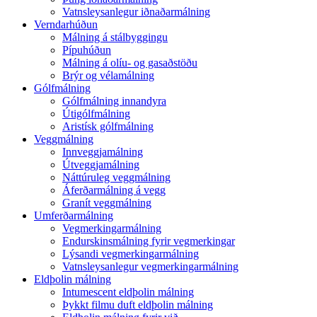
Vatnsleysanlegur iðnaðarmálning
Verndarhúðun
Málning á stálbyggingu
Pípuhúðun
Málning á olíu- og gasaðstöðu
Brýr og vélamálning
Gólfmálning
Gólfmálning innandyra
Útigólfmálning
Aristísk gólfmálning
Veggmálning
Innveggjamálning
Útveggjamálning
Náttúruleg veggmálning
Áferðarmálning á vegg
Granít veggmálning
Umferðarmálning
Vegmerkingarmálning
Endurskinsmálning fyrir vegmerkingar
Lýsandi vegmerkingarmálning
Vatnsleysanlegur vegmerkingarmálning
Eldþolin málning
Intumescent eldþolin málning
Þykkt filmu duft eldþolin málning