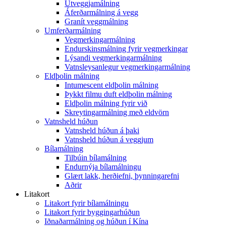
Útveggjamálning
Áferðarmálning á vegg
Granít veggmálning
Umferðarmálning
Vegmerkingarmálning
Endurskinsmálning fyrir vegmerkingar
Lýsandi vegmerkingarmálning
Vatnsleysanlegur vegmerkingarmálning
Eldþolin málning
Intumescent eldþolin málning
Þykkt filmu duft eldþolin málning
Eldþolin málning fyrir við
Skreytingarmálning með eldvörn
Vatnsheld húðun
Vatnsheld húðun á þaki
Vatnsheld húðun á veggjum
Bílamálning
Tilbúin bílamálning
Endurnýja bílamálningu
Glært lakk, herðiefni, þynningarefni
Aðrir
Litakort
Litakort fyrir bílamálningu
Litakort fyrir byggingarhúðun
Iðnaðarmálning og húðun í Kína