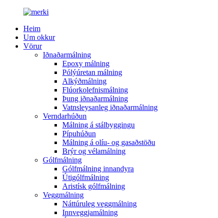
Heim
Um okkur
Vörur
Iðnaðarmálning
Epoxy málning
Pólýúretan málning
Alkýðmálning
Flúorkolefnismálning
Þung iðnaðarmálning
Vatnsleysanleg iðnaðarmálning
Verndarhúðun
Málning á stálbyggingu
Pípuhúðun
Málning á olíu- og gasaðstöðu
Brýr og vélamálning
Gólfmálning
Gólfmálning innandyra
Útigólfmálning
Aristísk gólfmálning
Veggmálning
Náttúruleg veggmálning
Innveggjamálning