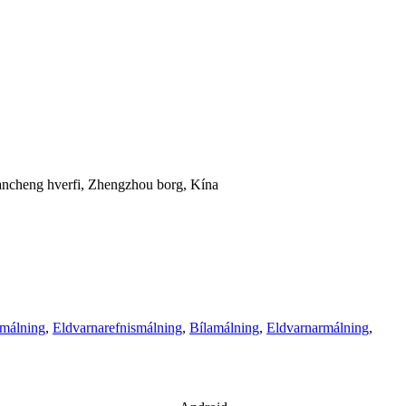
ncheng hverfi, Zhengzhou borg, Kína
rmálning
,
Eldvarnarefnismálning
,
Bílamálning
,
Eldvarnarmálning
,