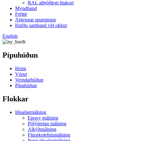
RAL alþjóðlegt litakort
Myndband
Fréttir
Algengar spurningar
Hafðu samband við okkur
English
Pípuhúðun
Heim
Vörur
Verndarhúðun
Pípuhúðun
Flokkar
Iðnaðarmálning
Epoxy málning
Pólýúretan málning
Alkýðmálning
Flúorkolefnismálning
Þung iðnaðarmálning