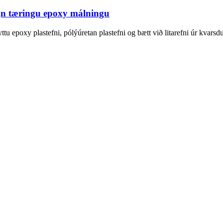
egn tæringu epoxy málningu
ttu epoxy plastefni, pólýúretan plastefni og bætt við litarefni úr kvarsduf