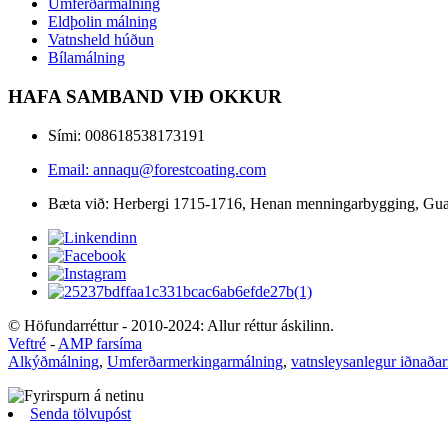
Umferðarmálning
Eldþolin málning
Vatnsheld húðun
Bílamálning
HAFA SAMBAND VIÐ OKKUR
Sími: 008618538173191
Email: annaqu@forestcoating.com
Bæta við: Herbergi 1715-1716, Henan menningarbygging, Gua
© Höfundarréttur - 2010-2024: Allur réttur áskilinn.
Veftré
-
AMP farsíma
Alkýðmálning
,
Umferðarmerkingarmálning
,
vatnsleysanlegur iðnaða
Senda tölvupóst