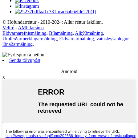
© Höfundarréttur - 2010-2024: Allur réttur áskilinn.
Veftré
-
AMP farsíma
Eldvarnarefnismálning
,
Bílamálning
,
Alkýðmálning
,
Umferðarmerkingarmálning
,
Eldvarnarmálning
,
vatnsleysanlegur
iðnaðarmálning
,
Senda tölvupóst
Android
x