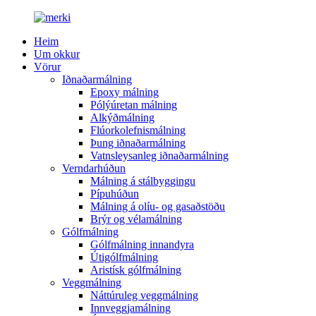
Heim
Um okkur
Vörur
Iðnaðarmálning
Epoxy málning
Pólýúretan málning
Alkýðmálning
Flúorkolefnismálning
Þung iðnaðarmálning
Vatnsleysanleg iðnaðarmálning
Verndarhúðun
Málning á stálbyggingu
Pípuhúðun
Málning á olíu- og gasaðstöðu
Brýr og vélamálning
Gólfmálning
Gólfmálning innandyra
Útigólfmálning
Aristísk gólfmálning
Veggmálning
Náttúruleg veggmálning
Innveggjamálning