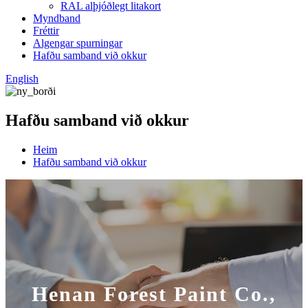
RAL alþjóðlegt litakort
Myndband
Fréttir
Algengar spurningar
Hafðu samband við okkur
English
Hafðu samband við okkur
Heim
Hafðu samband við okkur
Henan Forest Paint Co.,