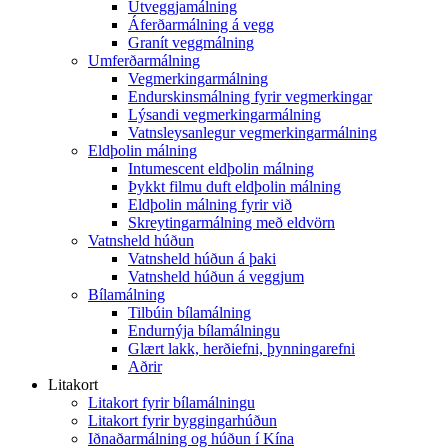
Útveggjamálning
Áferðarmálning á vegg
Granít veggmálning
Umferðarmálning
Vegmerkingarmálning
Endurskinsmálning fyrir vegmerkingar
Lýsandi vegmerkingarmálning
Vatnsleysanlegur vegmerkingarmálning
Eldþolin málning
Intumescent eldþolin málning
Þykkt filmu duft eldþolin málning
Eldþolin málning fyrir við
Skreytingarmálning með eldvörn
Vatnsheld húðun
Vatnsheld húðun á þaki
Vatnsheld húðun á veggjum
Bílamálning
Tilbúin bílamálning
Endurnýja bílamálningu
Glært lakk, herðiefni, þynningarefni
Aðrir
Litakort
Litakort fyrir bílamálningu
Litakort fyrir byggingarhúðun
Iðnaðarmálning og húðun í Kína