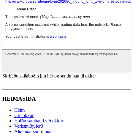
Skrifaðu skilaboðin þín hér og sendu þau til okkar
HEIMASÍÐA
Heim
Um okkur
Hafðu samband við okkur
Verksmiðjuferð
Algengar spurningar