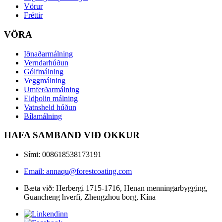
Vörur
Fréttir
VÖRA
Iðnaðarmálning
Verndarhúðun
Gólfmálning
Veggmálning
Umferðarmálning
Eldþolin málning
Vatnsheld húðun
Bílamálning
HAFA SAMBAND VIÐ OKKUR
Sími: 008618538173191
Email: annaqu@forestcoating.com
Bæta við: Herbergi 1715-1716, Henan menningarbygging,
Guancheng hverfi, Zhengzhou borg, Kína