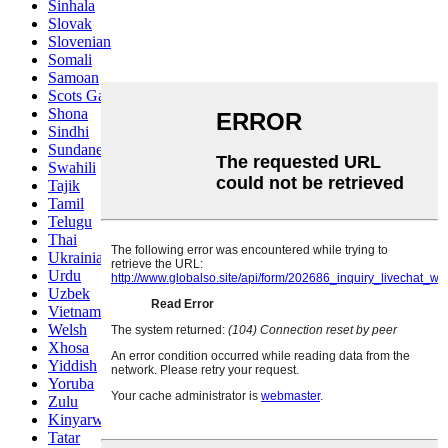
Sinhala
Slovak
Slovenian
Somali
Samoan
Scots Gaelic
Shona
Sindhi
Sundanese
Swahili
Tajik
Tamil
Telugu
Thai
Ukrainian
Urdu
Uzbek
Vietnamese
Welsh
Xhosa
Yiddish
Yoruba
Zulu
Kinyarwanda
Tatar