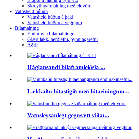
Eldþolin málning fyrir við
Skreytingarmálning með eldvörn
Vatnsheld húðun
Vatnsheld húðun á þaki
Vatnsheld húðun á veggjum
Bílamálning
Endurnýja bílamálningu
Glært lakk, herðiefni, þynningarefni
Aðrir
Háglansandi bílaframleiðsla ...
Lækkaðu hitastigið með hitaeiningum...
Vatnsleysanlegt gegnsætt viðar...