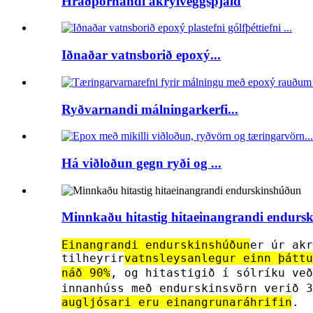
Hraðþornandi akrýlveggspjald
Iðnaðar vatnsborið epoxý...
Ryðvarnandi málningarkerfi...
Há viðloðun gegn ryði og ...
Minnkaðu hitastig hitaeinangrandi endurs
Einangrandi endurskinshúðun
er úr akr
tilheyrir
vatnsleysanlegur einn þáttu
náð 90%
, og hitastigið í sólríku ve
innanhúss með endurskinsvörn verið 
augljósari eru einangrunaráhrifin
.