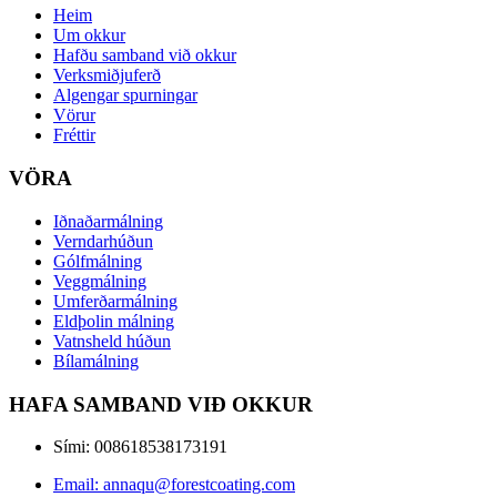
Heim
Um okkur
Hafðu samband við okkur
Verksmiðjuferð
Algengar spurningar
Vörur
Fréttir
VÖRA
Iðnaðarmálning
Verndarhúðun
Gólfmálning
Veggmálning
Umferðarmálning
Eldþolin málning
Vatnsheld húðun
Bílamálning
HAFA SAMBAND VIÐ OKKUR
Sími: 008618538173191
Email: annaqu@forestcoating.com