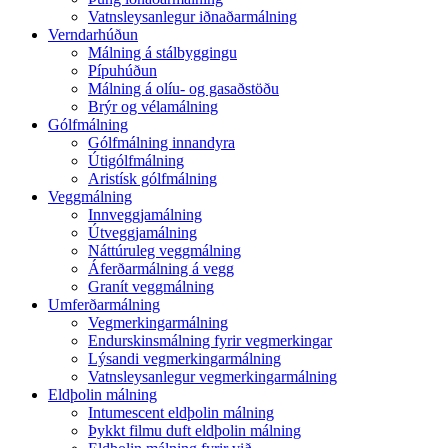
Vatnsleysanlegur iðnaðarmálning
Verndarhúðun
Málning á stálbyggingu
Pípuhúðun
Málning á olíu- og gasaðstöðu
Brýr og vélamálning
Gólfmálning
Gólfmálning innandyra
Útigólfmálning
Aristísk gólfmálning
Veggmálning
Innveggjamálning
Útveggjamálning
Náttúruleg veggmálning
Áferðarmálning á vegg
Granít veggmálning
Umferðarmálning
Vegmerkingarmálning
Endurskinsmálning fyrir vegmerkingar
Lýsandi vegmerkingarmálning
Vatnsleysanlegur vegmerkingarmálning
Eldþolin málning
Intumescent eldþolin málning
Þykkt filmu duft eldþolin málning