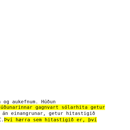
m og aukefnum. Húðun
húðunarinnar gagnvart sólarhita getur
 án einangrunar, getur hitastigið
℃.
Því hærra sem hitastigið er, því