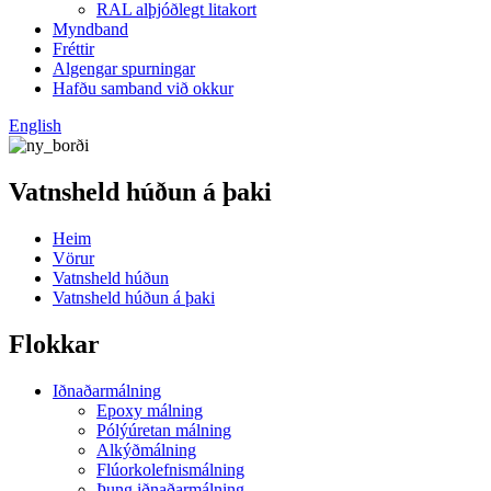
RAL alþjóðlegt litakort
Myndband
Fréttir
Algengar spurningar
Hafðu samband við okkur
English
Vatnsheld húðun á þaki
Heim
Vörur
Vatnsheld húðun
Vatnsheld húðun á þaki
Flokkar
Iðnaðarmálning
Epoxy málning
Pólýúretan málning
Alkýðmálning
Flúorkolefnismálning
Þung iðnaðarmálning