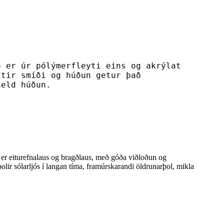
ð er úr pólýmerfleyti eins og akrýlat
ftir smíði og húðun getur það
held húðun.
 er eiturefnalaus og bragðlaus, með góða viðloðun og
lir sólarljós í langan tíma, framúrskarandi öldrunarþol, mikla