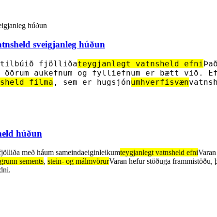
tnsheld sveigjanleg húðun
tilbúið fjölliða
teygjanlegt vatnsheld efni
Þa
 öðrum aukefnum og fylliefnum er bætt við. E
sheld filma
, sem er hugsjón
umhverfisvæn
vatns
sheld húðun
fjölliða með háum sameindaeiginleikum
teygjanlegt vatnsheld efni
Varan
sgrunn sements
,
stein- og málmvörur
Varan hefur stöðuga frammistöðu, þo
dni.