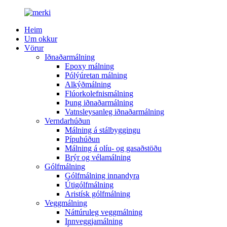
Heim
Um okkur
Vörur
Iðnaðarmálning
Epoxy málning
Pólýúretan málning
Alkýðmálning
Flúorkolefnismálning
Þung iðnaðarmálning
Vatnsleysanleg iðnaðarmálning
Verndarhúðun
Málning á stálbyggingu
Pípuhúðun
Málning á olíu- og gasaðstöðu
Brýr og vélamálning
Gólfmálning
Gólfmálning innandyra
Útigólfmálning
Aristísk gólfmálning
Veggmálning
Náttúruleg veggmálning
Innveggjamálning