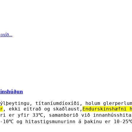
kinshúðun
ýlþeytingu, títaníumdíoxíði, holum glerperlu
r
, ekki eitrað og skaðlaust,
Endurskinshæfni 
ðri er yfir 33℃, samanborið við innanhússhita
3-10℃ og hitastigsmunurinn á þakinu er 10-25