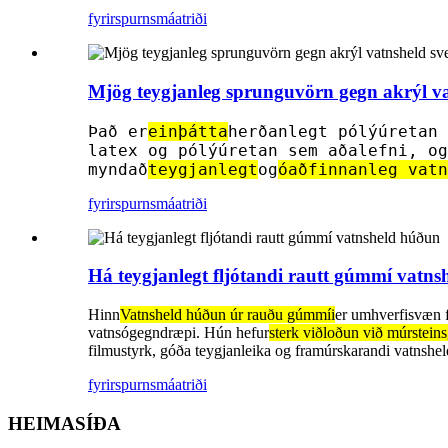
fyrirspurn
smáatriði
Mjög teygjanleg sprunguvörn gegn akrýl va
Það er
einþátta
herðanlegt pólýúretan 
latex og pólýúretan sem aðalefni, og
myndað
teygjanlegt
og
óaðfinnanleg vatn
fyrirspurn
smáatriði
Há teygjanlegt fljótandi rautt gúmmí vatn
Hinn
Vatnsheld húðun úr rauðu gúmmíi
er umhverfisvæn 
vatnsógegndræpi. Hún hefur
sterk viðloðun við múrstein
filmustyrk, góða teygjanleika og framúrskarandi vatnshel
fyrirspurn
smáatriði
HEIMASÍÐA