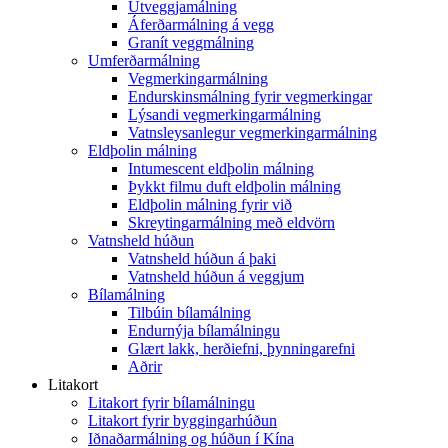
Útveggjamálning
Áferðarmálning á vegg
Granít veggmálning
Umferðarmálning
Vegmerkingarmálning
Endurskinsmálning fyrir vegmerkingar
Lýsandi vegmerkingarmálning
Vatnsleysanlegur vegmerkingarmálning
Eldþolin málning
Intumescent eldþolin málning
Þykkt filmu duft eldþolin málning
Eldþolin málning fyrir við
Skreytingarmálning með eldvörn
Vatnsheld húðun
Vatnsheld húðun á þaki
Vatnsheld húðun á veggjum
Bílamálning
Tilbúin bílamálning
Endurnýja bílamálningu
Glært lakk, herðiefni, þynningarefni
Aðrir
Litakort
Litakort fyrir bílamálningu
Litakort fyrir byggingarhúðun
Iðnaðarmálning og húðun í Kína